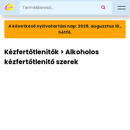
A következő nyitvatartási nap: 2026. augusztus 10.,
hétfő.
Kézfertőtlenítők > Alkoholos
kézfertőtlenítő szerek