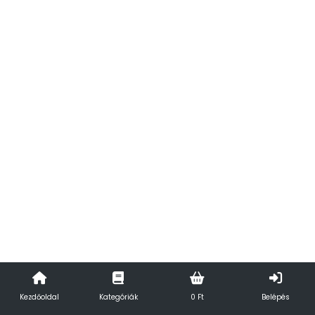
Kezdőoldal
Kategóriák
0 Ft
Belépés