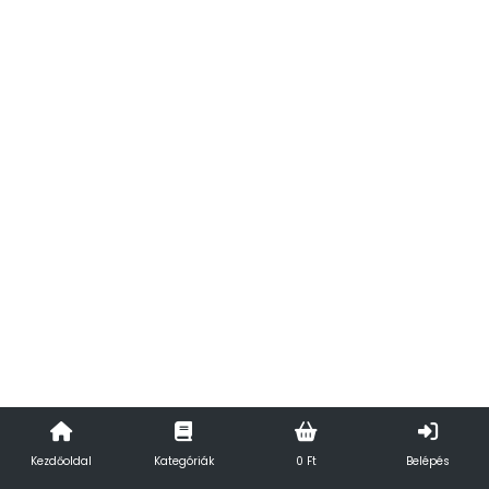
Kezdőoldal
Kategóriák
0 Ft
Belépés