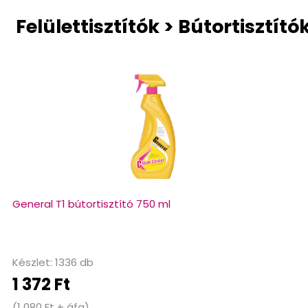
Felülettisztítók > Bútortisztító
General T1 bútortisztító 750 ml
Készlet: 1336 db
1 372 Ft
(1 080 Ft + áfa)