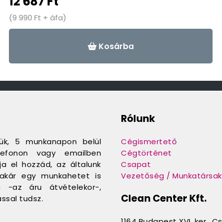
12 687 Ft
(9 990 Ft + áfa)
Kosárba
Rólunk
jük, 5 munkanapon belül
Cégismertető
telefonon vagy emailben
Cégtörténet
a el hozzád, az általunk
Csapat
e akár egy munkahetet is
Vezetőség / Munkatársak
n -az áru átvételekor-,
Clean Center Kft.
ssal tudsz.
1164 Budapest XVI. ker., C