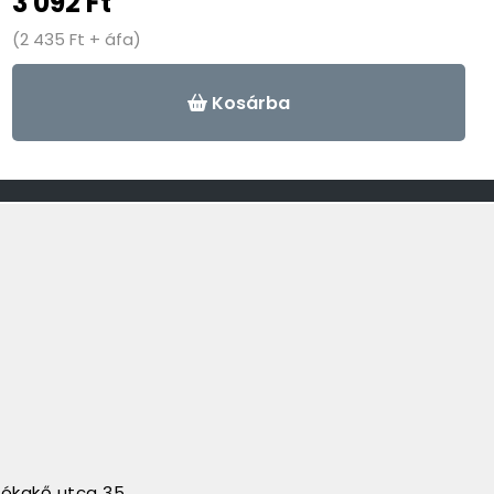
3 092 Ft
(2 435 Ft + áfa)
-
+
Kosárba
sókakő utca 35.