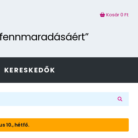
Kosár
0 Ft
g fennmaradásáért”
KERESKEDŐK
 10., hétfő.