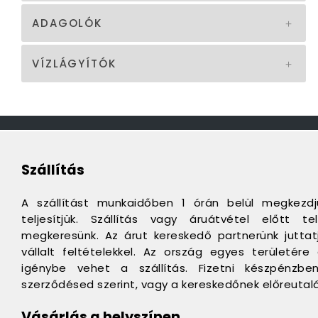
ADAGOLÓK
VÍZLÁGYÍTÓK
Szállítás
A szállítást munkaidőben 1 órán belül megkezd
teljesítjük. Szállítás vagy áruátvétel előtt 
megkeresünk. Az árut kereskedő partnerünk juttatj
vállalt feltételekkel. Az ország egyes területér
igénybe vehet a szállítás. Fizetni készpénzbe
szerződésed szerint, vagy a kereskedőnek előreutalá
Vásárlás a helyszínen