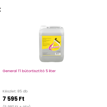
k
General T1 bútortisztító 5 liter
Készlet: 85 db
7 595 Ft
(5 980 Ft + áfa)