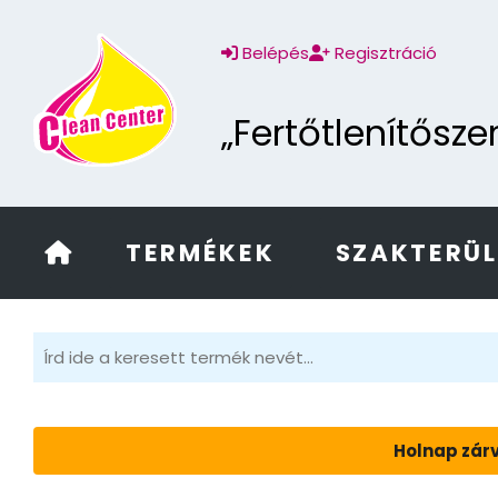
Belépés
Regisztráció
„Fertőtlenítősz
TERMÉKEK
SZAKTERÜ
Holnap zárv