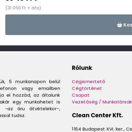
(31 050 Ft + áfa)
Kos
Rólunk
jük, 5 munkanapon belül
Cégismertető
telefonon vagy emailben
Cégtörténet
a el hozzád, az általunk
Csapat
e akár egy munkahetet is
Vezetőség / Munkatársak
n -az áru átvételekor-,
Clean Center Kft.
ssal tudsz.
1164 Budapest XVI. ker., C