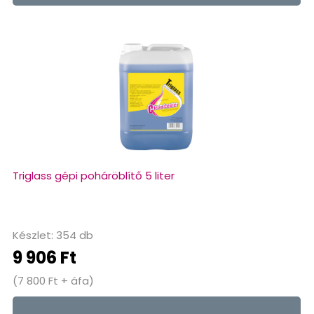
Triglass gépi poháröblítő 5 liter
Készlet: 354 db
9 906 Ft
(7 800 Ft + áfa)