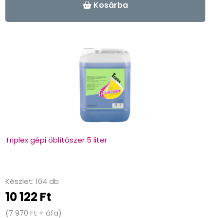
-
+
Kosárba
Triplex gépi öblítőszer 5 liter
Készlet: 104 db
10 122 Ft
(7 970 Ft + áfa)