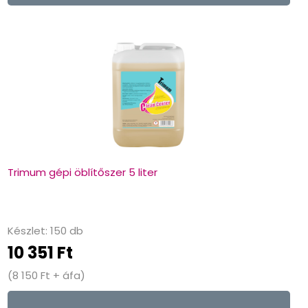
Trimum gépi öblítőszer 5 liter
Készlet: 150 db
10 351 Ft
(8 150 Ft + áfa)