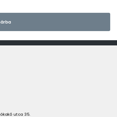
árba
sókakő utca 35.