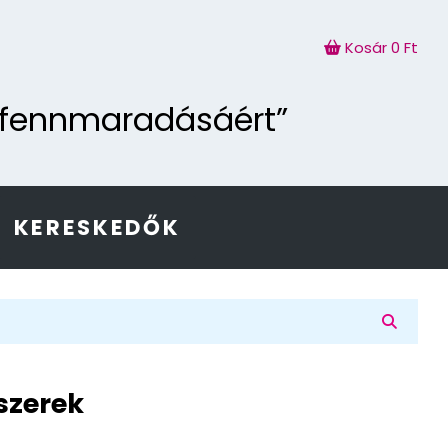
Kosár
0 Ft
g fennmaradásáért”
KERESKEDŐK
szerek