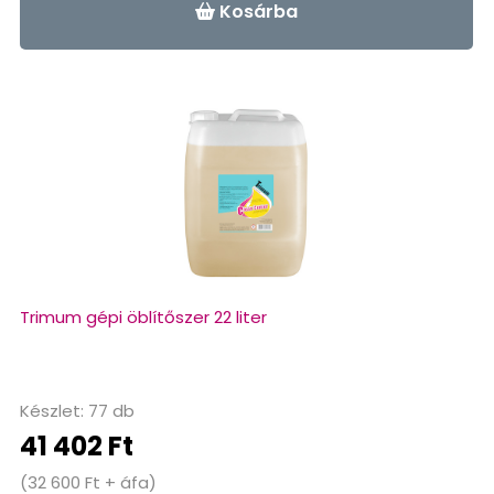
Kosárba
Trimum gépi öblítőszer 22 liter
Készlet: 77 db
41 402 Ft
(32 600 Ft + áfa)