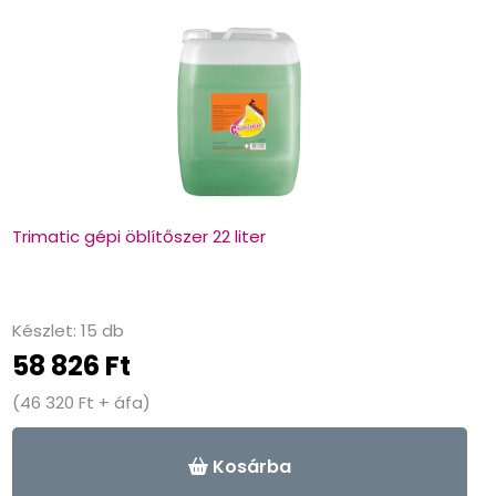
Trimatic gépi öblítőszer 22 liter
Készlet: 15 db
58 826 Ft
(46 320 Ft + áfa)
-
+
Kosárba