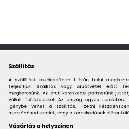
Szállítás
A szállítást munkaidőben 1 órán belül megkezd
teljesítjük. Szállítás vagy áruátvétel előtt 
megkeresünk. Az árut kereskedő partnerünk juttatj
vállalt feltételekkel. Az ország egyes területér
igénybe vehet a szállítás. Fizetni készpénzbe
szerződésed szerint, vagy a kereskedőnek előreutalá
Vásárlás a helyszínen